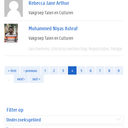
Rebecca Jane Arthur
Vakgroep Talen en Culturen
Muhammed Niyas Ashraf
Vakgroep Talen en Culturen
Geschiedenis
Literatuurwetenschap
Regiostudies
Religie
« first
‹ previous
1
2
3
4
5
6
7
8
9
…
next ›
last »
Filter op
Onderzoeksgebied