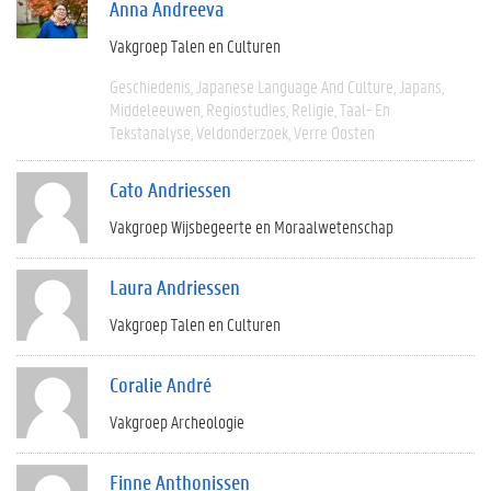
Anna Andreeva
Vakgroep Talen en Culturen
Geschiedenis
Japanese Language And Culture
Japans
Middeleeuwen
Regiostudies
Religie
Taal- En
Tekstanalyse
Veldonderzoek
Verre Oosten
Cato Andriessen
Vakgroep Wijsbegeerte en Moraalwetenschap
Laura Andriessen
Vakgroep Talen en Culturen
Coralie André
Vakgroep Archeologie
Finne Anthonissen