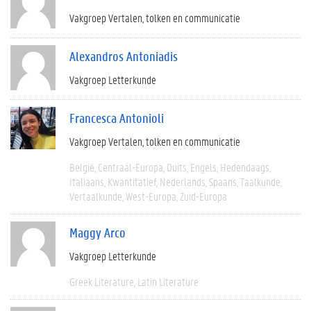
Vakgroep Vertalen, tolken en communicatie
Alexandros Antoniadis
Vakgroep Letterkunde
Francesca Antonioli
Vakgroep Vertalen, tolken en communicatie
België
Centraal-Europa
Duits
Engels
Hedendaags
Italiaans
Kwantitatief
Nederlands
Spaans
Taalkunde
Vertaalkunde
West-Europa
Zuid-Europa
Maggy Arco
Vakgroep Letterkunde
Greek Literature
Latin Literature