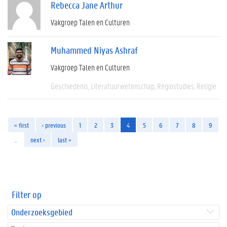
Rebecca Jane Arthur
Vakgroep Talen en Culturen
Muhammed Niyas Ashraf
Vakgroep Talen en Culturen
Geschiedenis
Literatuurwetenschap
Regiostudies
Religie
« first
‹ previous
1
2
3
4
5
6
7
8
9
…
next ›
last »
Filter op
Onderzoeksgebied