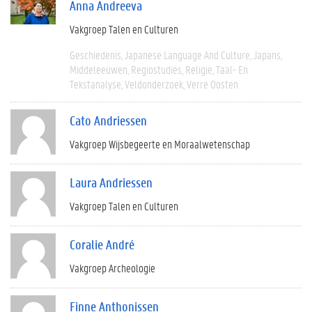
Anna Andreeva
Vakgroep Talen en Culturen
Geschiedenis
Japanese Language And Culture
Japans
Middeleeuwen
Regiostudies
Religie
Taal- En
Tekstanalyse
Veldonderzoek
Verre Oosten
Cato Andriessen
Vakgroep Wijsbegeerte en Moraalwetenschap
Laura Andriessen
Vakgroep Talen en Culturen
Coralie André
Vakgroep Archeologie
Finne Anthonissen