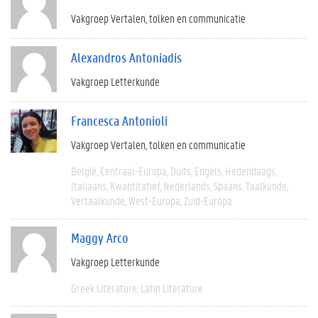
Vakgroep Vertalen, tolken en communicatie
Alexandros Antoniadis
Vakgroep Letterkunde
Francesca Antonioli
Vakgroep Vertalen, tolken en communicatie
België
Centraal-Europa
Duits
Engels
Hedendaags
Italiaans
Kwantitatief
Nederlands
Spaans
Taalkunde
Vertaalkunde
West-Europa
Zuid-Europa
Maggy Arco
Vakgroep Letterkunde
Greek Literature
Latin Literature