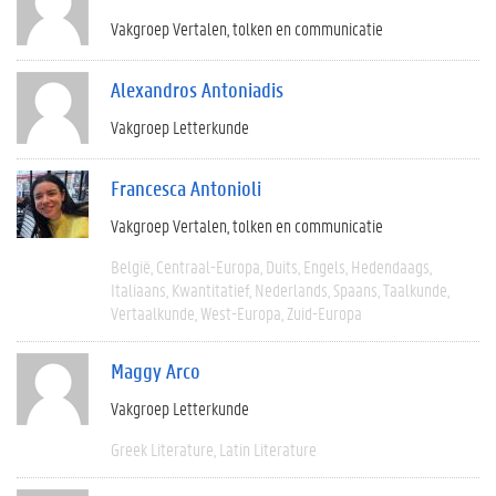
Vakgroep Vertalen, tolken en communicatie
Alexandros Antoniadis
Vakgroep Letterkunde
Francesca Antonioli
Vakgroep Vertalen, tolken en communicatie
België
Centraal-Europa
Duits
Engels
Hedendaags
Italiaans
Kwantitatief
Nederlands
Spaans
Taalkunde
Vertaalkunde
West-Europa
Zuid-Europa
Maggy Arco
Vakgroep Letterkunde
Greek Literature
Latin Literature