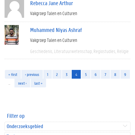
Rebecca Jane Arthur
Vakgroep Talen en Culturen
Muhammed Niyas Ashraf
Vakgroep Talen en Culturen
Geschiedenis
Literatuurwetenschap
Regiostudies
Religie
« first
‹ previous
1
2
3
4
5
6
7
8
9
…
next ›
last »
Filter op
Onderzoeksgebied