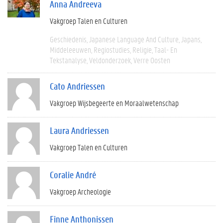
Anna Andreeva
Vakgroep Talen en Culturen
Geschiedenis
Japanese Language And Culture
Japans
Middeleeuwen
Regiostudies
Religie
Taal- En
Tekstanalyse
Veldonderzoek
Verre Oosten
Cato Andriessen
Vakgroep Wijsbegeerte en Moraalwetenschap
Laura Andriessen
Vakgroep Talen en Culturen
Coralie André
Vakgroep Archeologie
Finne Anthonissen