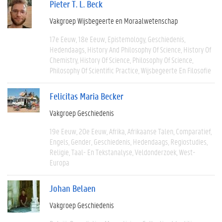
Pieter T. L. Beck
Vakgroep Wijsbegeerte en Moraalwetenschap
17e Eeuw
18e Eeuw
Epistemology
Geschiedenis
Hedendaags
History And Philosophy Of Science
History Of
Chemistry
History Of Science
Philosophy Of Science
Philosophy Of Scientific Practice
Wijsbegeerte En Filosofie
Felicitas Maria Becker
Vakgroep Geschiedenis
19e Eeuw
20e Eeuw
Afrika
Afrikaanse Talen
Comparatief
Engels
Gender
Geschiedenis
Hedendaags
Regiostudies
Religie
Taal- En Tekstanalyse
Veldonderzoek
West-
Europa
Johan Belaen
Vakgroep Geschiedenis