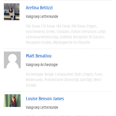
Aretina Bellizzi
Vakgroep Letterkunde
16e Eeuw
17e Eeuw
18e Eeuw
19e Eeuw
Engels
Geschiedenis
Grieks
Italiaans
Italian Literature
Latijn
Literatuurwetenschap
Oudheid
Reception Of Classics
Reception Studies
Wijsbegeerte En Filosofie
Maël Benallou
Vakgroep Archeologie
Archeologie
België
Comparatief
Duits
Engels
Frans
Nederlands
Protohistorie (bronstijd, Ijzertijd)
West-
Europa
Louise Benson James
Vakgroep Letterkunde