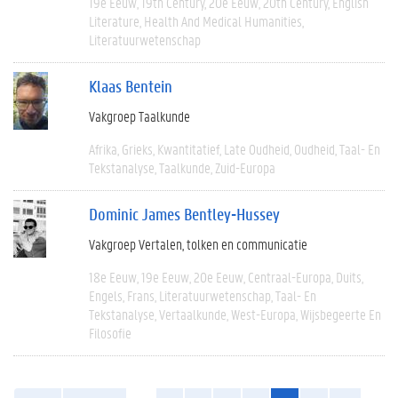
19e Eeuw
19th Century
20e Eeuw
20th Century
English
Literature
Health And Medical Humanities
Literatuurwetenschap
Klaas Bentein
Vakgroep Taalkunde
Afrika
Grieks
Kwantitatief
Late Oudheid
Oudheid
Taal- En
Tekstanalyse
Taalkunde
Zuid-Europa
Dominic James Bentley-Hussey
Vakgroep Vertalen, tolken en communicatie
18e Eeuw
19e Eeuw
20e Eeuw
Centraal-Europa
Duits
Engels
Frans
Literatuurwetenschap
Taal- En
Tekstanalyse
Vertaalkunde
West-Europa
Wijsbegeerte En
Filosofie