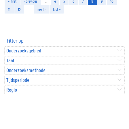
« first
‹ previous
…
4
5
6
7
8
9
10
11
12
…
next ›
last »
Filter op
Onderzoeksgebied
Taal
Onderzoeksmethode
Tijdsperiode
Regio