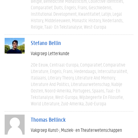
België
Benedictine Monasticism
Collective Identities
Comparatief
Duits
Engels
Frans
Geschiedenis
Institutional Development
Kwantitatief
Latijn
Legal
History
Middeleeuwen
Monastic History
Nederlands
Religie
Taal- En Tekstanalyse
West-Europa
Stefano Bellin
Vakgroep Letterkunde
20e Eeuw
Centraal-Europa
Comparatief
Comparative
Literature
Engels
Frans
Hedendaags
Interculturaliteit
Italiaans
Literary Theory
Literature And Memory
Literature And Politics
Literatuurwetenschap
Nabije
Oosten
Noord-Amerika
Portugees
Spaans
Taal- En
Tekstanalyse
West-Europa
Wijsbegeerte En Filosofie
World Literature
Zuid-Amerika
Zuid-Europa
Thomas Bellinck
Vakgroep Kunst-, Muziek- en Theaterwetenschappen