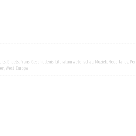
uits
Engels
Frans
Geschiedenis
Literatuurwetenschap
Muziek
Nederlands
Per
ten
West-Europa