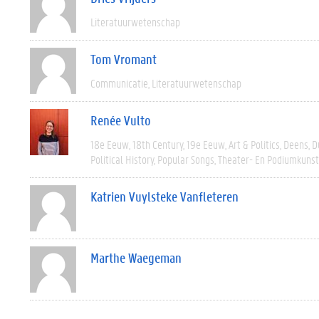
Literatuurwetenschap
Tom Vromant
Communicatie
Literatuurwetenschap
Renée Vulto
18e Eeuw
18th Century
19e Eeuw
Art & Politics
Deens
D
Political History
Popular Songs
Theater- En Podiumkuns
Katrien Vuylsteke Vanfleteren
Marthe Waegeman