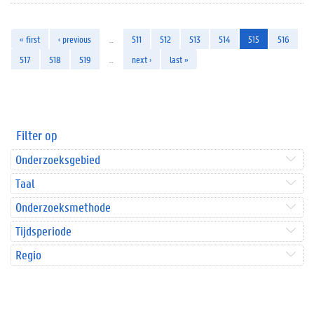
« first
‹ previous
…
511
512
513
514
515
516
517
518
519
…
next ›
last »
Filter op
Onderzoeksgebied
Taal
Onderzoeksmethode
Tijdsperiode
Regio