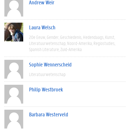
Andrew Weir
Laura Welsch
20e Eeuw
Gender
Geschiedenis
Hedendaags
Kunst
Literatuurwetenschap
Noord-Amerika
Regiostudies
Spanish Literature
Zuid-Amerika
Sophie Wennerscheid
Literatuurwetenschap
Philip Westbroek
Barbara Westerveld