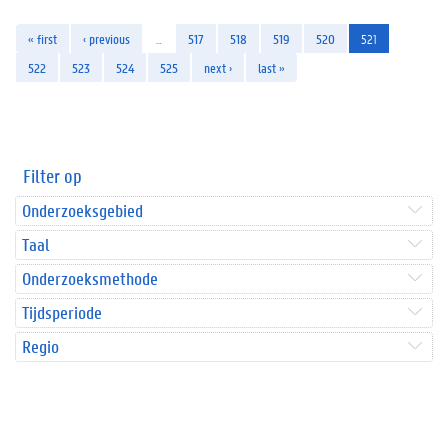
« first
‹ previous
…
517
518
519
520
521
522
523
524
525
next ›
last »
Filter op
Onderzoeksgebied
Taal
Onderzoeksmethode
Tijdsperiode
Regio