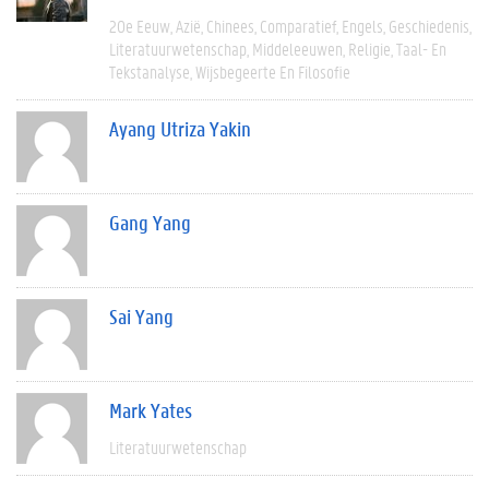
20e Eeuw
Azië
Chinees
Comparatief
Engels
Geschiedenis
Literatuurwetenschap
Middeleeuwen
Religie
Taal- En
Tekstanalyse
Wijsbegeerte En Filosofie
Ayang Utriza Yakin
Gang Yang
Sai Yang
Mark Yates
Literatuurwetenschap