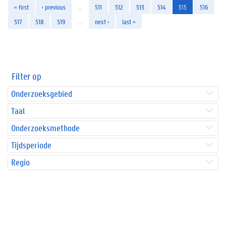
« first
‹ previous
…
511
512
513
514
515
516
517
518
519
…
next ›
last »
Filter op
Onderzoeksgebied
Taal
Onderzoeksmethode
Tijdsperiode
Regio