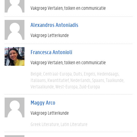
Vakgroep Vertalen, tolken en communicatie
Alexandros Antoniadis
Vakgroep Letterkunde
Francesca Antonioli
Vakgroep Vertalen, tolken en communicatie
België
Centraal-Europa
Duits
Engels
Hedendaags
Italiaans
Kwantitatief
Nederlands
Spaans
Taalkunde
Vertaalkunde
West-Europa
Zuid-Europa
Maggy Arco
Vakgroep Letterkunde
Greek Literature
Latin Literature