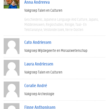
Anna Andreeva
Vakgroep Talen en Culturen
Geschiedenis
Japanese Language And Culture
Japans
Middeleeuwen
Regiostudies
Religie
Taal- En
Tekstanalyse
Veldonderzoek
Verre Oosten
Cato Andriessen
Vakgroep Wijsbegeerte en Moraalwetenschap
Laura Andriessen
Vakgroep Talen en Culturen
Coralie André
Vakgroep Archeologie
Finne Anthonissen