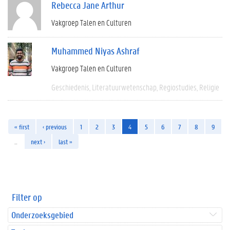
Rebecca Jane Arthur
Vakgroep Talen en Culturen
Muhammed Niyas Ashraf
Vakgroep Talen en Culturen
Geschiedenis
Literatuurwetenschap
Regiostudies
Religie
« first
‹ previous
1
2
3
4
5
6
7
8
9
…
next ›
last »
Filter op
Onderzoeksgebied