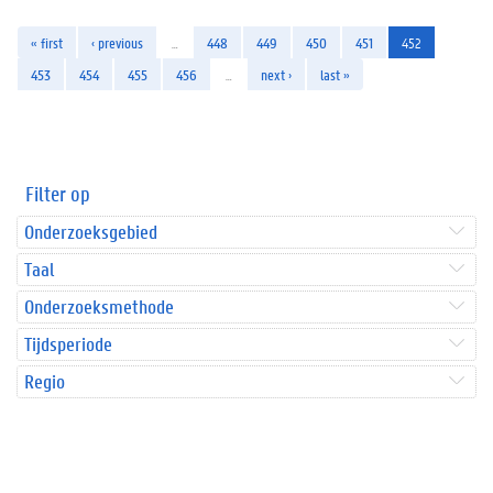
« first
‹ previous
…
448
449
450
451
452
453
454
455
456
…
next ›
last »
Filter op
Onderzoeksgebied
Taal
Onderzoeksmethode
Tijdsperiode
Regio