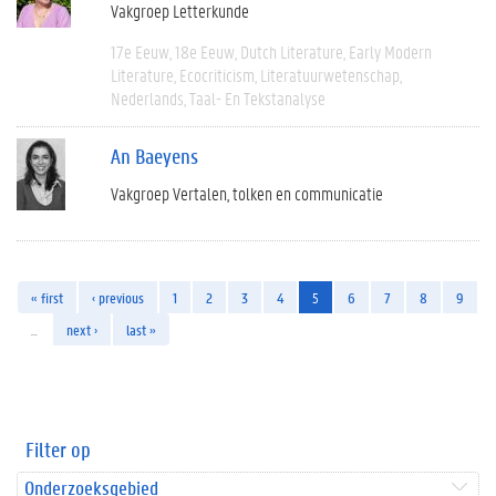
Vakgroep Letterkunde
17e Eeuw
18e Eeuw
Dutch Literature
Early Modern
Literature
Ecocriticism
Literatuurwetenschap
Nederlands
Taal- En Tekstanalyse
An Baeyens
Vakgroep Vertalen, tolken en communicatie
« first
‹ previous
1
2
3
4
5
6
7
8
9
…
next ›
last »
Filter op
Onderzoeksgebied