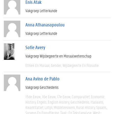
Enis Atak
Vakgroep Letterkunde
Anna Athanasopoulou
Vakgroep Letterkunde
Sofie Avery
Vakgroep Wijsbegeerte en Moraalwetenschap
Ethiek En Moraal
Gender
Wijsbegeerte En Filosofie
Ana Avino de Pablo
Vakgroep Geschiedenis
15de Eeuw
16e Eeuw
17e Eeuw
Comparatief
Economic
History
Engels
English History
Geschiedenis
Italiaans
Kwantitatief
Latijn
Middeleeuwen
Rural History
Spaans
Surveys En Enquêtering
Taal- En Tekstanalyse
West-