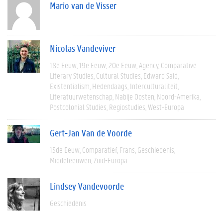
Mario van de Visser
Nicolas Vandeviver
18e Eeuw
19e Eeuw
20e Eeuw
Agency
Comparative
Literary Studies
Cultural Studies
Edward Said
Existentialism
Hedendaags
Interculturaliteit
Literatuurwetenschap
Nabije Oosten
Noord-Amerika
Postcolonial Studies
Regiostudies
West-Europa
Gert-Jan Van de Voorde
15de Eeuw
Comparatief
Frans
Geschiedenis
Middeleeuwen
Zuid-Europa
Lindsey Vandevoorde
Geschiedenis