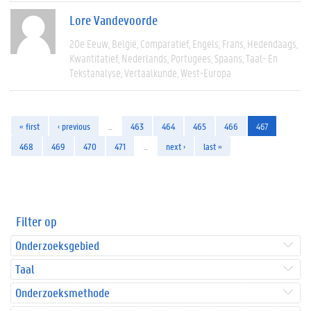
Lore Vandevoorde
20e Eeuw
België
Comparatief
Engels
Frans
Hedendaags
Kwantitatief
Nederlands
Portugees
Spaans
Taal- En
Tekstanalyse
Vertaalkunde
West-Europa
« first
‹ previous
…
463
464
465
466
467
468
469
470
471
…
next ›
last »
Filter op
Onderzoeksgebied
Taal
Onderzoeksmethode