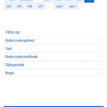
474
475
476
477
…
next ›
last »
Filter op
Onderzoeksgebied
Taal
Onderzoeksmethode
Tijdsperiode
Regio