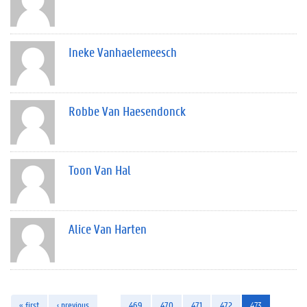
Ineke Vanhaelemeesch
Robbe Van Haesendonck
Toon Van Hal
Alice Van Harten
« first
‹ previous
…
469
470
471
472
473