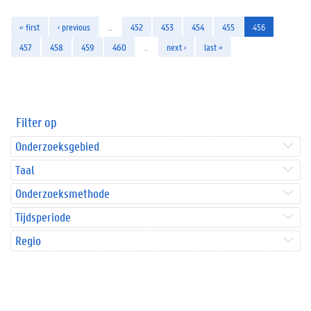
« first
‹ previous
…
452
453
454
455
456
457
458
459
460
…
next ›
last »
Filter op
Onderzoeksgebied
Taal
Onderzoeksmethode
Tijdsperiode
Regio