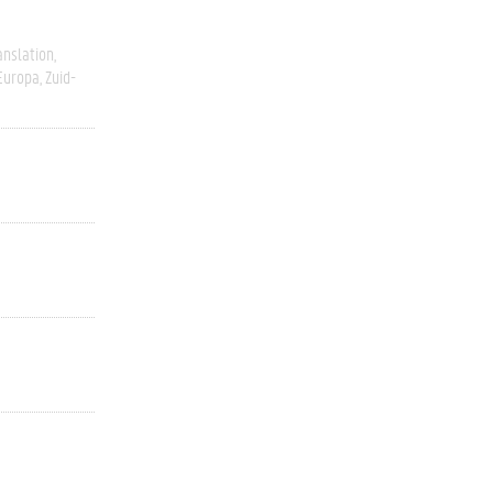
anslation
Europa
Zuid-