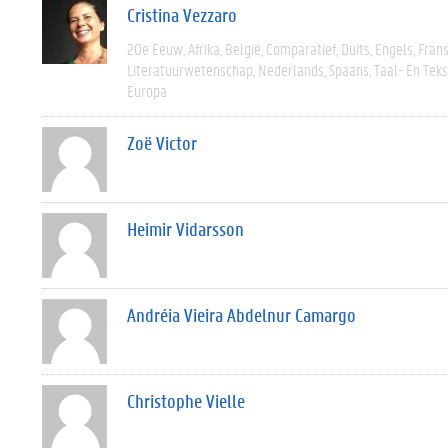
Cristina Vezzaro
20e Eeuw
Afrika
België
Comparatief
Duits
Engels
Fran
Literatuurwetenschap
Nederlands
Spaans
Taal- En Tek
Europa
Zoë Victor
Heimir Vidarsson
Andréia Vieira Abdelnur Camargo
Christophe Vielle