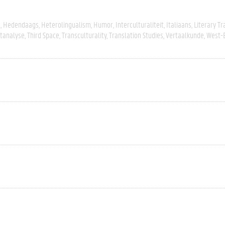
s
Hedendaags
Heterolingualism
Humor
Interculturaliteit
Italiaans
Literary Tr
stanalyse
Third Space
Transculturality
Translation Studies
Vertaalkunde
West-