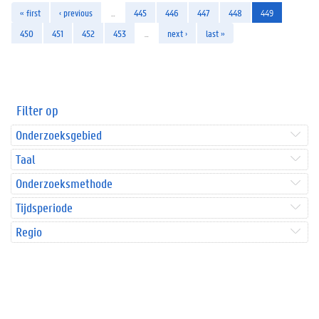
« first
‹ previous
…
445
446
447
448
449
450
451
452
453
…
next ›
last »
Filter op
Onderzoeksgebied
Taal
Onderzoeksmethode
Tijdsperiode
Regio