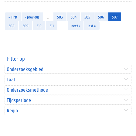
« first
‹ previous
…
503
504
505
506
507
508
509
510
511
…
next ›
last »
Filter op
Onderzoeksgebied
Taal
Onderzoeksmethode
Tijdsperiode
Regio