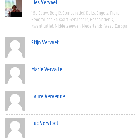
Lies Vervaet
16e Eeuw
België
Comparatief
Duits
Engels
Frans
Geografisch En Kaart Gebaseerd
Geschiedenis
Kwantitatief
Middeleeuwen
Nederlands
West-Europa
Stijn Vervaet
Marie Vervalle
Laure Vervenne
Luc Vervloet