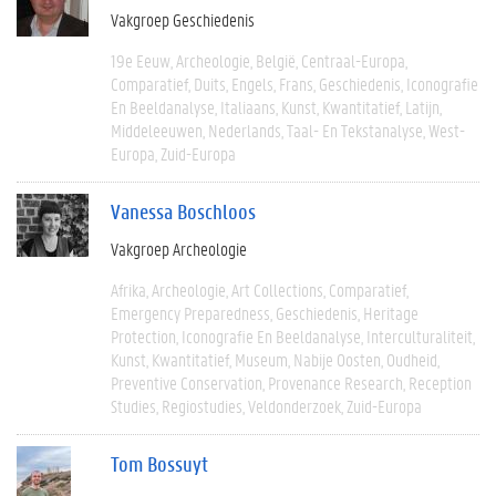
Vakgroep Geschiedenis
19e Eeuw
Archeologie
België
Centraal-Europa
Comparatief
Duits
Engels
Frans
Geschiedenis
Iconografie
En Beeldanalyse
Italiaans
Kunst
Kwantitatief
Latijn
Middeleeuwen
Nederlands
Taal- En Tekstanalyse
West-
Europa
Zuid-Europa
Vanessa Boschloos
Vakgroep Archeologie
Afrika
Archeologie
Art Collections
Comparatief
Emergency Preparedness
Geschiedenis
Heritage
Protection
Iconografie En Beeldanalyse
Interculturaliteit
Kunst
Kwantitatief
Museum
Nabije Oosten
Oudheid
Preventive Conservation
Provenance Research
Reception
Studies
Regiostudies
Veldonderzoek
Zuid-Europa
Tom Bossuyt