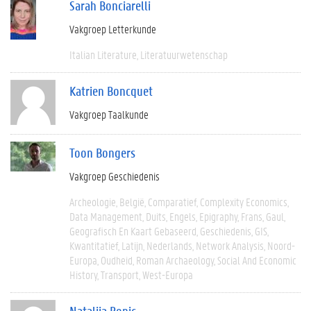
Sarah Bonciarelli
Vakgroep Letterkunde
Italian Literature
Literatuurwetenschap
Katrien Boncquet
Vakgroep Taalkunde
Toon Bongers
Vakgroep Geschiedenis
Archeologie
België
Comparatief
Complexity Economics
Data Management
Duits
Engels
Epigraphy
Frans
Gaul
Geografisch En Kaart Gebaseerd
Geschiedenis
GIS
Kwantitatief
Latijn
Nederlands
Network Analysis
Noord-
Europa
Oudheid
Roman Archaeology
Social And Economic
History
Transport
West-Europa
Natalija Bonic