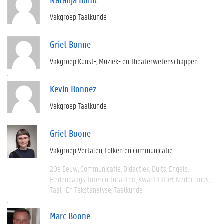
Vakgroep Taalkunde
Griet Bonne
Vakgroep Kunst-, Muziek- en Theaterwetenschappen
Kevin Bonnez
Vakgroep Taalkunde
Griet Boone
Vakgroep Vertalen, tolken en communicatie
20e Eeuw
Communicatie
Didactiek
Duits
Engels
Hedendaags
Interculturaliteit
Kwantitatief
Nederlands
Taal- En Tekstanalyse
Taalkunde
Marc Boone