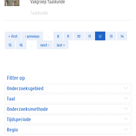
Vakgroep Taalkunde
Taalkunde
« first
‹ previous
…
8
9
10
11
12
13
14
15
16
…
next ›
last »
Filter op
Onderzoeksgebied
Taal
Onderzoeksmethode
Tijdsperiode
Regio