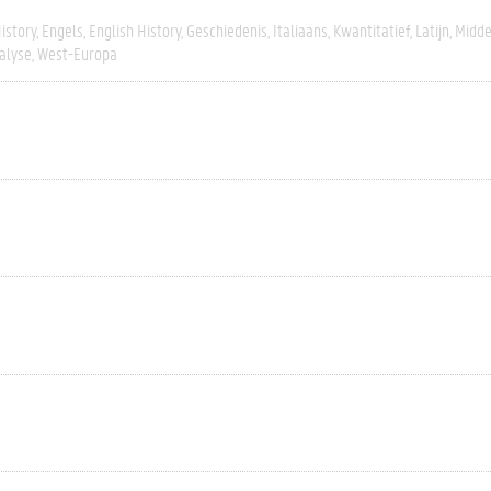
istory
Engels
English History
Geschiedenis
Italiaans
Kwantitatief
Latijn
Midd
alyse
West-Europa