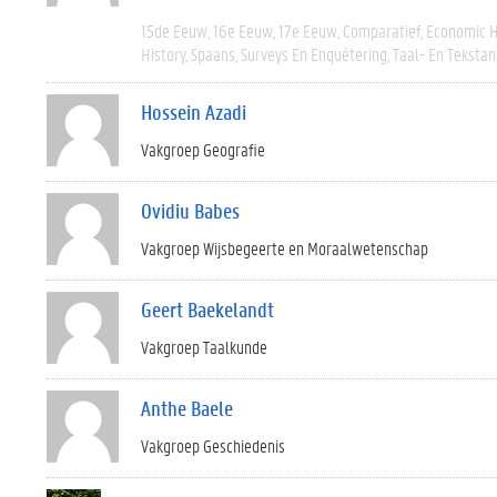
15de Eeuw
16e Eeuw
17e Eeuw
Comparatief
Economic H
History
Spaans
Surveys En Enquêtering
Taal- En Tekstan
Hossein Azadi
Vakgroep Geografie
Ovidiu Babes
Vakgroep Wijsbegeerte en Moraalwetenschap
Geert Baekelandt
Vakgroep Taalkunde
Anthe Baele
Vakgroep Geschiedenis