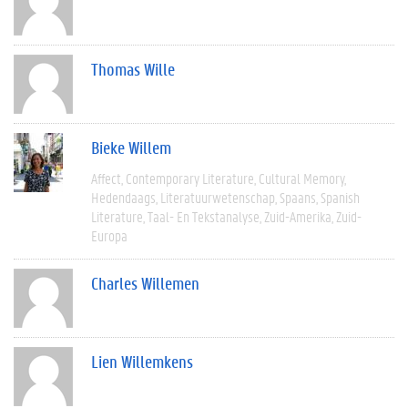
Thomas Wille
Bieke Willem
Affect
Contemporary Literature
Cultural Memory
Hedendaags
Literatuurwetenschap
Spaans
Spanish
Literature
Taal- En Tekstanalyse
Zuid-Amerika
Zuid-
Europa
Charles Willemen
Lien Willemkens