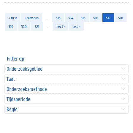
« first
‹ previous
…
513
514
515
516
517
518
519
520
521
…
next ›
last »
Filter op
Onderzoeksgebied
Taal
Onderzoeksmethode
Tijdsperiode
Regio