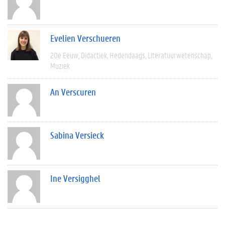
Evelien Verschueren
20e Eeuw
Didactiek
Hedendaags
Literatuurwetenschap
Muziek
An Verscuren
Sabina Versieck
Ine Versigghel