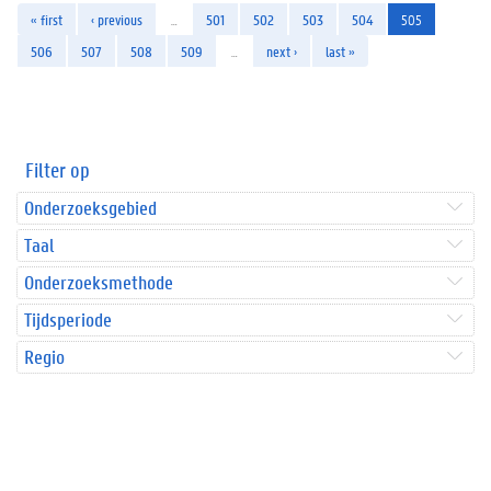
« first
‹ previous
…
501
502
503
504
505
506
507
508
509
…
next ›
last »
Filter op
Onderzoeksgebied
Taal
Onderzoeksmethode
Tijdsperiode
Regio