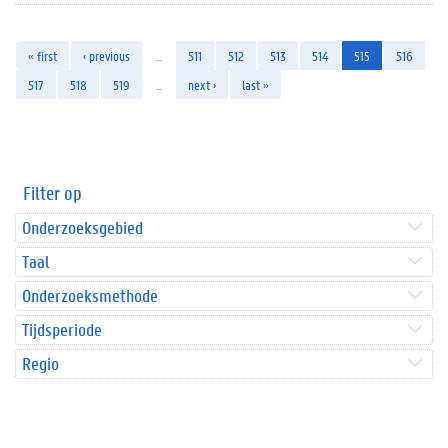
« first
‹ previous
…
511
512
513
514
515
516
517
518
519
…
next ›
last »
Filter op
Onderzoeksgebied
Taal
Onderzoeksmethode
Tijdsperiode
Regio