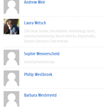
Andrew Weir
Laura Welsch
20e Eeuw
Gender
Geschiedenis
Hedendaags
Kunst
Literatuurwetenschap
Noord-Amerika
Regiostudies
Spanish Literature
Zuid-Amerika
Sophie Wennerscheid
Literatuurwetenschap
Philip Westbroek
Barbara Westerveld