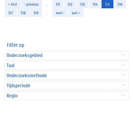
« first
‹ previous
…
511
512
513
514
515
516
517
518
519
…
next ›
last »
Filter op
Onderzoeksgebied
Taal
Onderzoeksmethode
Tijdsperiode
Regio