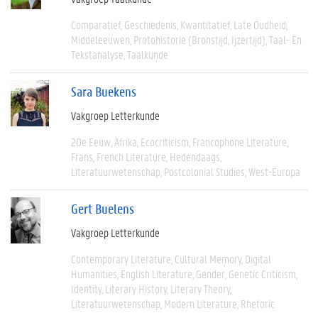
Comparatief
Geschiedenis
Kwantitatief
Late Oudheid
Middeleeuwen
Protohistorie (bronstijd, Ijzertijd)
Taal- En
Tekstanalyse
Taalkunde
Sara Buekens
Vakgroep Letterkunde
20e Eeuw
Afrika
Ecocriticism
Francophone Literature
Frans
French Literature
Hedendaags
Literatuurwetenschap
Postcolonial Studies
West-Europa
Gert Buelens
Vakgroep Letterkunde
Contemporary Literature
Cultural Memory
Digital
Humanities
English Literature
Gender
Genetic Criticism
Identity
Literary History
Literary Theory
Literatuurwetenschap
Modern Literature
Rhetoric