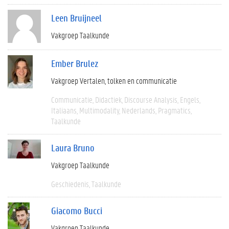
Leen Bruijneel
Vakgroep Taalkunde
Ember Brulez
Vakgroep Vertalen, tolken en communicatie
Communicatie
Didactiek
Discourse Analysis
Engels
Italiaans
Multimodality
Nederlands
Pragmatics
Taalkunde
Laura Bruno
Vakgroep Taalkunde
Geschiedenis
Taalkunde
Giacomo Bucci
Vakgroep Taalkunde