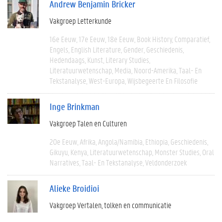
Andrew Benjamin Bricker
Vakgroep Letterkunde
16e Eeuw
17e Eeuw
18e Eeuw
Book History
Comparatief
Engels
English Literature
Gender
Geschiedenis
Hedendaags
Kunst
Literary Studies
Literatuurwetenschap
Media
Noord-Amerika
Taal- En
Tekstanalyse
West-Europa
Wijsbegeerte En Filosofie
Inge Brinkman
Vakgroep Talen en Culturen
20e Eeuw
Afrika
Angola/Namibia
Ethiopia
Geschiedenis
Gikuyu
Kenya
Literatuurwetenschap
Monster Studies
Oral
Narratives
Taal- En Tekstanalyse
Veldonderzoek
Alieke Broidioi
Vakgroep Vertalen, tolken en communicatie