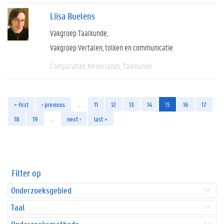
Liisa Buelens
Vakgroep Taalkunde
Vakgroep Vertalen, tolken en communicatie
Comparatief
Nederlands
Taalkunde
« first
‹ previous
…
11
12
13
14
15
16
17
18
19
…
next ›
last »
Filter op
Onderzoeksgebied
Taal