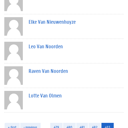
Elke Van Nieuwenhuyze
Leo Van Noorden
Raven Van Noorden
Lotte Van Olmen
« first
‹ previous
…
479
480
481
482
483