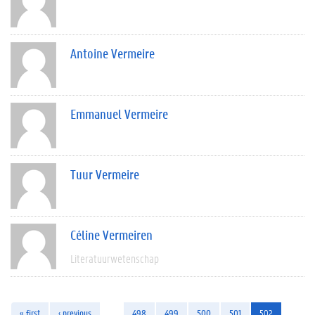
Antoine Vermeire
Emmanuel Vermeire
Tuur Vermeire
Céline Vermeiren
Literatuurwetenschap
« first
‹ previous
…
498
499
500
501
502