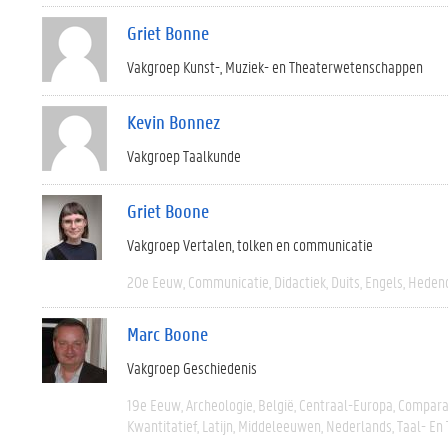
Griet Bonne
Vakgroep Kunst-, Muziek- en Theaterwetenschappen
Kevin Bonnez
Vakgroep Taalkunde
Griet Boone
Vakgroep Vertalen, tolken en communicatie
20e Eeuw
Communicatie
Didactiek
Duits
Engels
Heden
Marc Boone
Vakgroep Geschiedenis
19e Eeuw
Archeologie
België
Centraal-Europa
Compara
Kwantitatief
Latijn
Middeleeuwen
Nederlands
Taal- En