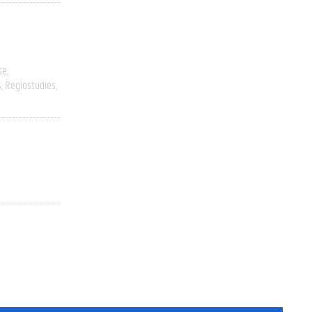
se
s
Regiostudies