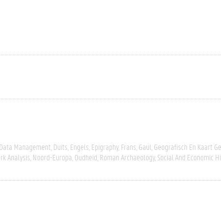
Data Management
Duits
Engels
Epigraphy
Frans
Gaul
Geografisch En Kaart G
k Analysis
Noord-Europa
Oudheid
Roman Archaeology
Social And Economic Hi