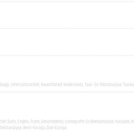
daags
Interculturaliteit
Kwantitatief
Nederlands
Taal- En Tekstanalyse
Taalk
tief
Duits
Engels
Frans
Geschiedenis
Iconografie En Beeldanalyse
Italiaans
K
 Tekstanalyse
West-Europa
Zuid-Europa