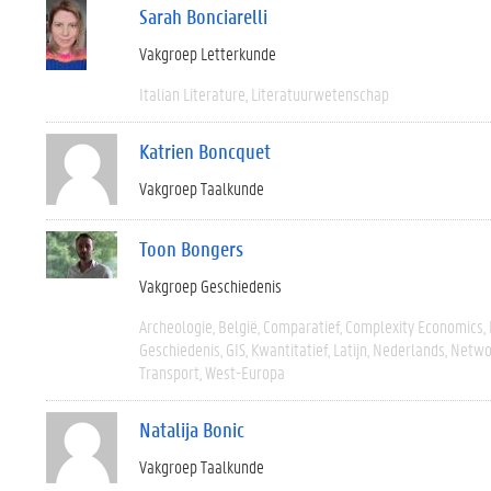
Sarah Bonciarelli
Vakgroep Letterkunde
Italian Literature
Literatuurwetenschap
Katrien Boncquet
Vakgroep Taalkunde
Toon Bongers
Vakgroep Geschiedenis
Archeologie
België
Comparatief
Complexity Economics
Geschiedenis
GIS
Kwantitatief
Latijn
Nederlands
Networ
Transport
West-Europa
Natalija Bonic
Vakgroep Taalkunde