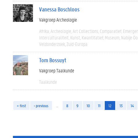
Vanessa Boschloos
Vakgroep Archeologie
Afrika
Archeologie
Art Collections
Comparatief
Emergen
Interculturaliteit
Kunst
Kwantitatief
Museum
Nabije Oo
Veldonderzoek
Zuid-Europa
Tom Bossuyt
Vakgroep Taalkunde
Taalkunde
« first
‹ previous
…
8
9
10
11
12
13
14