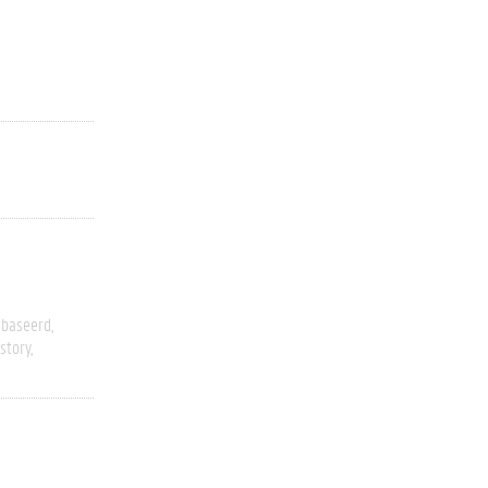
ebaseerd
story