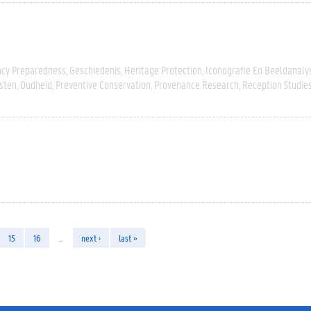
cy Preparedness
Geschiedenis
Heritage Protection
Iconografie En Beeldanaly
sten
Oudheid
Preventive Conservation
Provenance Research
Reception Studie
15
16
…
next ›
last »