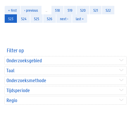
« first
‹ previous
…
518
519
520
521
522
523
524
525
526
next ›
last »
Filter op
Onderzoeksgebied
Taal
Onderzoeksmethode
Tijdsperiode
Regio