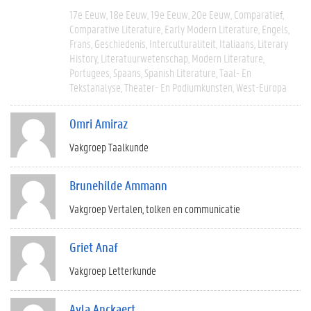
17e Eeuw
18e Eeuw
19e Eeuw
20e Eeuw
Comparatief
Comparative Literature
Early Modern Literature
Engels
Frans
Geschiedenis
Interculturaliteit
Italiaans
Literary
History
Literatuurwetenschap
Modern Literature
Portugees
Spaans
Spanish Literature
Taal- En
Tekstanalyse
Theater- En Podiumkunsten
West-Europa
Omri Amiraz
Vakgroep Taalkunde
Brunehilde Ammann
Vakgroep Vertalen, tolken en communicatie
Griet Anaf
Vakgroep Letterkunde
Ayla Anckaert