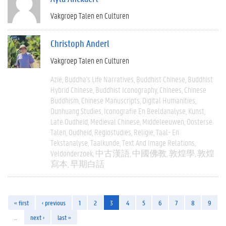
Vakgroep Talen en Culturen
Christoph Anderl
Vakgroep Talen en Culturen
Azië
Buddha's Life Narratives
Buddhist Chinese
Buddhist
Hybrid Chinese
Buddhist Iconography
Chinees
Chinese
Buddhism
Chinese Manuscripts
Digital Humanities
Dunhuang Studies
Iconografie En Beeldanalyse
Kunst
Late Oudheid
Medieval Chinese
Middeleeuwen
Oosterse
Talen
Oudheid
Regiostudies
Religie
Taal- En
Tekstanalyse
Taalkunde
Text And Image Relations
Veldonderzoek
中古漢語
中國佛教
敦煌學
敦煌
寫本
早期白話
« first
‹ previous
1
2
3
4
5
6
7
8
9
…
next ›
last »