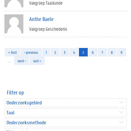
Vakgroep Taalkunde
Anthe Baele
Vakgroep Geschiedenis
« first
‹ previous
1
2
3
4
5
6
7
8
9
…
next ›
last »
Filter op
Onderzoeksgebied
Taal
Onderzoeksmethode