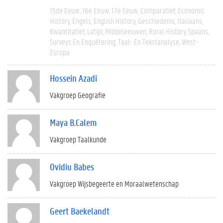
15de Eeuw
16e Eeuw
17e Eeuw
Comparatief
Economic
History
Engels
English History
Geschiedenis
Italiaans
Kwantitatief
Latijn
Middeleeuwen
Rural History
Spaans
Surveys En Enquêtering
Taal- En Tekstanalyse
West-
Europa
Hossein Azadi
Vakgroep Geografie
Maya B.Calem
Vakgroep Taalkunde
Ovidiu Babes
Vakgroep Wijsbegeerte en Moraalwetenschap
Geert Baekelandt