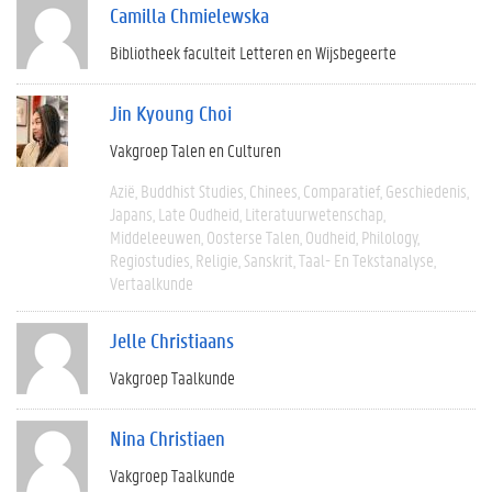
Camilla Chmielewska
Bibliotheek faculteit Letteren en Wijsbegeerte
Jin Kyoung Choi
Vakgroep Talen en Culturen
Azië
Buddhist Studies
Chinees
Comparatief
Geschiedenis
Japans
Late Oudheid
Literatuurwetenschap
Middeleeuwen
Oosterse Talen
Oudheid
Philology
Regiostudies
Religie
Sanskrit
Taal- En Tekstanalyse
Vertaalkunde
Jelle Christiaans
Vakgroep Taalkunde
Nina Christiaen
Vakgroep Taalkunde