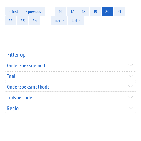
« first
‹ previous
…
16
17
18
19
20
21
22
23
24
…
next ›
last »
Filter op
Onderzoeksgebied
Taal
Onderzoeksmethode
Tijdsperiode
Regio