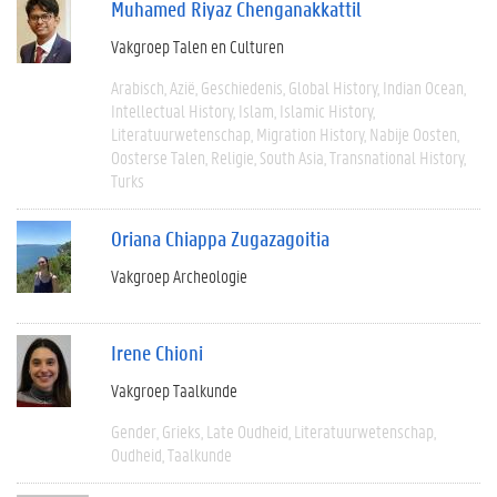
Muhamed Riyaz Chenganakkattil
Vakgroep Talen en Culturen
Arabisch
Azië
Geschiedenis
Global History
Indian Ocean
Intellectual History
Islam
Islamic History
Literatuurwetenschap
Migration History
Nabije Oosten
Oosterse Talen
Religie
South Asia
Transnational History
Turks
Oriana Chiappa Zugazagoitia
Vakgroep Archeologie
Irene Chioni
Vakgroep Taalkunde
Gender
Grieks
Late Oudheid
Literatuurwetenschap
Oudheid
Taalkunde