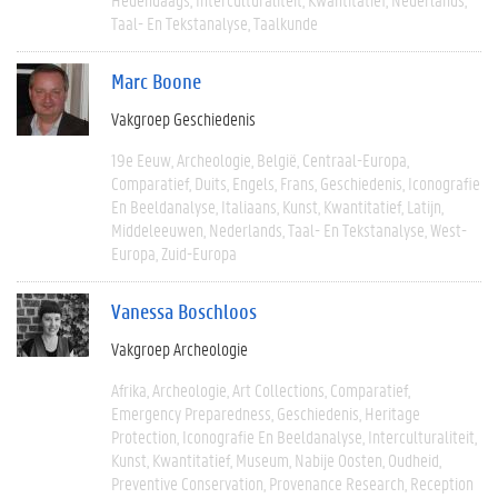
Taal- En Tekstanalyse
Taalkunde
Marc Boone
Vakgroep Geschiedenis
19e Eeuw
Archeologie
België
Centraal-Europa
Comparatief
Duits
Engels
Frans
Geschiedenis
Iconografie
En Beeldanalyse
Italiaans
Kunst
Kwantitatief
Latijn
Middeleeuwen
Nederlands
Taal- En Tekstanalyse
West-
Europa
Zuid-Europa
Vanessa Boschloos
Vakgroep Archeologie
Afrika
Archeologie
Art Collections
Comparatief
Emergency Preparedness
Geschiedenis
Heritage
Protection
Iconografie En Beeldanalyse
Interculturaliteit
Kunst
Kwantitatief
Museum
Nabije Oosten
Oudheid
Preventive Conservation
Provenance Research
Reception