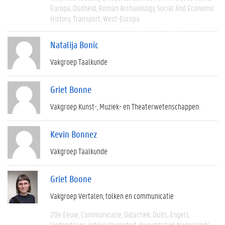
Europa
Oudheid
Roman Archaeology
Social And Economic
History
Transport
West-Europa
Natalija Bonic
Vakgroep Taalkunde
Griet Bonne
Vakgroep Kunst-, Muziek- en Theaterwetenschappen
Kevin Bonnez
Vakgroep Taalkunde
Griet Boone
Vakgroep Vertalen, tolken en communicatie
20e Eeuw
Communicatie
Didactiek
Duits
Engels
Hedendaags
Interculturaliteit
Kwantitatief
Nederlands