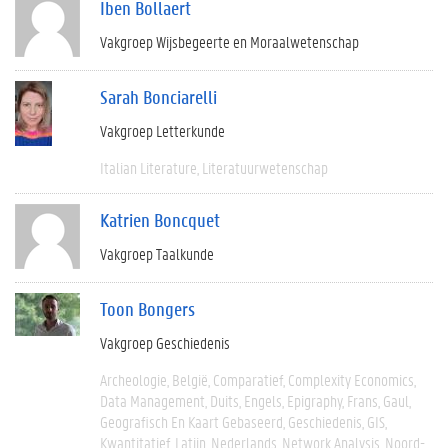
Iben Bollaert
Vakgroep Wijsbegeerte en Moraalwetenschap
Sarah Bonciarelli
Vakgroep Letterkunde
Italian Literature
Literatuurwetenschap
Katrien Boncquet
Vakgroep Taalkunde
Toon Bongers
Vakgroep Geschiedenis
Archeologie
België
Comparatief
Complexity Economics
Data Management
Duits
Engels
Epigraphy
Frans
Gaul
Geografisch En Kaart Gebaseerd
Geschiedenis
GIS
Kwantitatief
Latijn
Nederlands
Network Analysis
Noord-