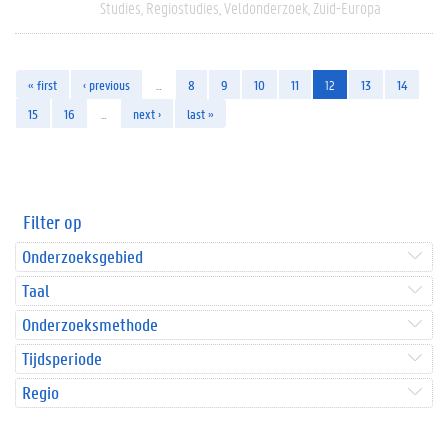
Studies
Regiostudies
Veldonderzoek
Zuid-Europa
« first
‹ previous
…
8
9
10
11
12
13
14
15
16
…
next ›
last »
Filter op
Onderzoeksgebied
Taal
Onderzoeksmethode
Tijdsperiode
Regio