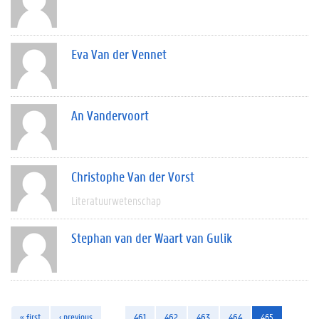
Eva Van der Vennet
An Vandervoort
Christophe Van der Vorst
Literatuurwetenschap
Stephan van der Waart van Gulik
« first
‹ previous
…
461
462
463
464
465