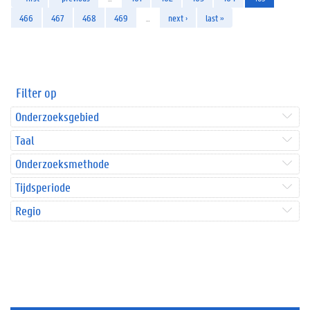
466
467
468
469
…
next ›
last »
Filter op
Onderzoeksgebied
Taal
Onderzoeksmethode
Tijdsperiode
Regio