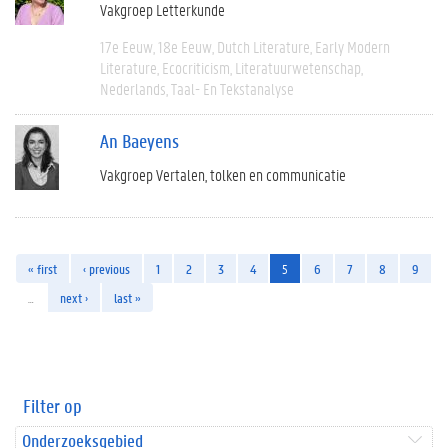
Vakgroep Letterkunde
17e Eeuw
18e Eeuw
Dutch Literature
Early Modern
Literature
Ecocriticism
Literatuurwetenschap
Nederlands
Taal- En Tekstanalyse
An Baeyens
Vakgroep Vertalen, tolken en communicatie
« first
‹ previous
1
2
3
4
5
6
7
8
9
…
next ›
last »
Filter op
Onderzoeksgebied