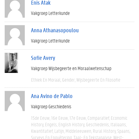
Enis Atak
Vakgroep Letterkunde
Anna Athanasopoulou
Vakgroep Letterkunde
Sofie Avery
Vakgroep Wijsbegeerte en Moraalwetenschap
Ethiek En Moraal
Gender
Wijsbegeerte En Filosofie
Ana Avino de Pablo
Vakgroep Geschiedenis
15de Eeuw
16e Eeuw
17e Eeuw
Comparatief
Economic
History
Engels
English History
Geschiedenis
Italiaans
Kwantitatief
Latijn
Middeleeuwen
Rural History
Spaans
Surveys En Enquêtering
Taal- En Tekstanalyse
West-