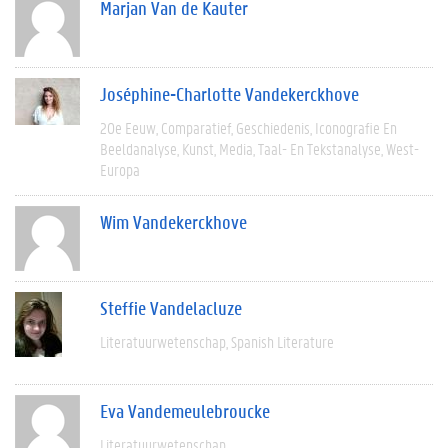
Marjan Van de Kauter
Joséphine-Charlotte Vandekerckhove
20e Eeuw
Comparatief
Geschiedenis
Iconografie En
Beeldanalyse
Kunst
Media
Taal- En Tekstanalyse
West-
Europa
Wim Vandekerckhove
Steffie Vandelacluze
Literatuurwetenschap
Spanish Literature
Eva Vandemeulebroucke
Literatuurwetenschap