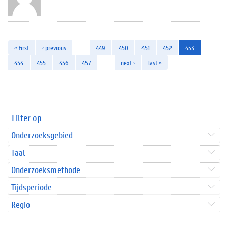
« first
‹ previous
…
449
450
451
452
453
454
455
456
457
…
next ›
last »
Filter op
Onderzoeksgebied
Taal
Onderzoeksmethode
Tijdsperiode
Regio