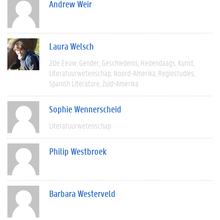
Andrew Weir
Laura Welsch
20e Eeuw
Gender
Geschiedenis
Hedendaags
Kunst
Literatuurwetenschap
Noord-Amerika
Regiostudies
Spanish Literature
Zuid-Amerika
Sophie Wennerscheid
Literatuurwetenschap
Philip Westbroek
Barbara Westerveld