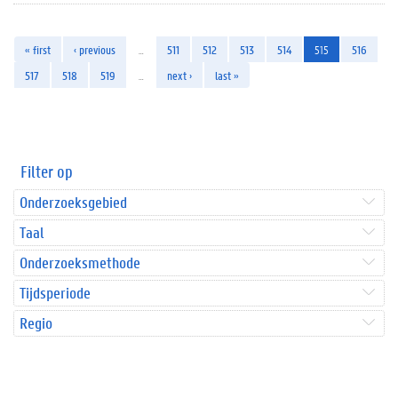
« first
‹ previous
…
511
512
513
514
515
516
517
518
519
…
next ›
last »
Filter op
Onderzoeksgebied
Taal
Onderzoeksmethode
Tijdsperiode
Regio