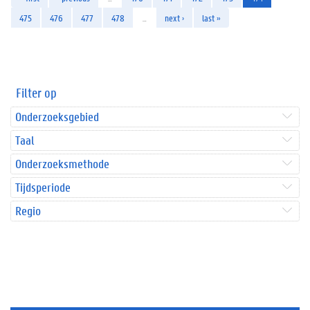
475
476
477
478
…
next ›
last »
Filter op
Onderzoeksgebied
Taal
Onderzoeksmethode
Tijdsperiode
Regio