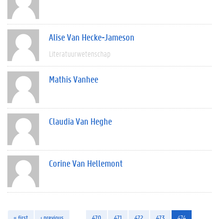
Alise Van Hecke-Jameson
Literatuurwetenschap
Mathis Vanhee
Claudia Van Heghe
Corine Van Hellemont
« first
‹ previous
…
470
471
472
473
474