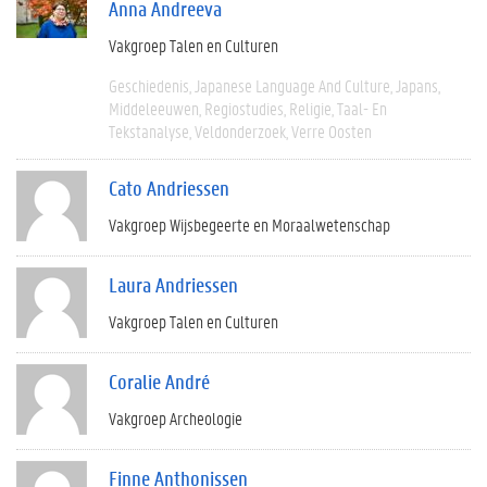
Anna Andreeva
Vakgroep Talen en Culturen
Geschiedenis
Japanese Language And Culture
Japans
Middeleeuwen
Regiostudies
Religie
Taal- En
Tekstanalyse
Veldonderzoek
Verre Oosten
Cato Andriessen
Vakgroep Wijsbegeerte en Moraalwetenschap
Laura Andriessen
Vakgroep Talen en Culturen
Coralie André
Vakgroep Archeologie
Finne Anthonissen