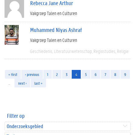
Rebecca Jane Arthur
Vakgroep Talen en Culturen
Muhammed Niyas Ashraf
Vakgroep Talen en Culturen
Geschiedenis
Literatuurwetenschap
Regiostudies
Religie
« first
‹ previous
1
2
3
4
5
6
7
8
9
…
next ›
last »
Filter op
Onderzoeksgebied