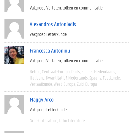
Vakgroep Vertalen, tolken en communicatie
Alexandros Antoniadis
Vakgroep Letterkunde
Francesca Antonioli
Vakgroep Vertalen, tolken en communicatie
België
Centraal-Europa
Duits
Engels
Hedendaags
Italiaans
Kwantitatief
Nederlands
Spaans
Taalkunde
Vertaalkunde
West-Europa
Zuid-Europa
Maggy Arco
Vakgroep Letterkunde
Greek Literature
Latin Literature