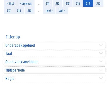
« first
‹ previous
…
511
512
513
514
515
516
517
518
519
…
next ›
last »
Filter op
Onderzoeksgebied
Taal
Onderzoeksmethode
Tijdsperiode
Regio