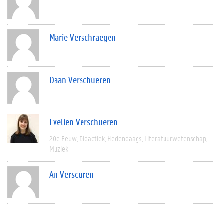
Marie Verschraegen
Daan Verschueren
Evelien Verschueren
20e Eeuw
Didactiek
Hedendaags
Literatuurwetenschap
Muziek
An Verscuren