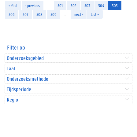
« first
‹ previous
…
501
502
503
504
505
506
507
508
509
…
next ›
last »
Filter op
Onderzoeksgebied
Taal
Onderzoeksmethode
Tijdsperiode
Regio