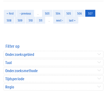
« first
‹ previous
…
503
504
505
506
507
508
509
510
511
…
next ›
last »
Filter op
Onderzoeksgebied
Taal
Onderzoeksmethode
Tijdsperiode
Regio