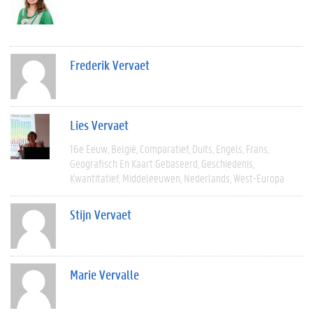
Frederik Vervaet
Lies Vervaet
16e Eeuw
België
Comparatief
Duits
Engels
Frans
Geografisch En Kaart Gebaseerd
Geschiedenis
Kwantitatief
Middeleeuwen
Nederlands
West-Europa
Stijn Vervaet
Marie Vervalle