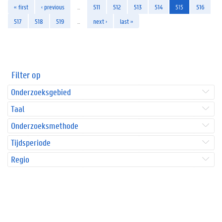
« first
‹ previous
…
511
512
513
514
515
516
517
518
519
…
next ›
last »
Filter op
Onderzoeksgebied
Taal
Onderzoeksmethode
Tijdsperiode
Regio