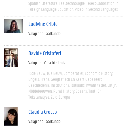
Spanish Literature
Taaltechnologie
Telecollaboration In
Foreign Language Education
Video In Second Languages
Ludivine Crible
Vakgroep Taalkunde
Davide Cristoferi
Vakgroep Geschiedenis
15de Eeuw
16e Eeuw
Comparatief
Economic History
Engels
Frans
Geografisch En Kaart Gebaseerd
Geschiedenis
Institutions
Italiaans
Kwantitatief
Latijn
Middeleeuwen
Rural History
Spaans
Taal- En
Tekstanalyse
Zuid-Europa
Claudia Crocco
Vakgroep Taalkunde