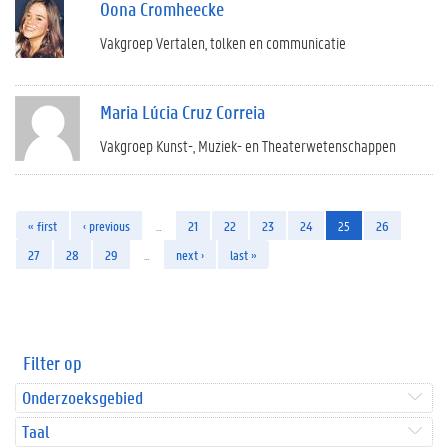
Oona Cromheecke
Vakgroep Vertalen, tolken en communicatie
Maria Lúcia Cruz Correia
Vakgroep Kunst-, Muziek- en Theaterwetenschappen
« first
‹ previous
…
21
22
23
24
25
26
27
28
29
…
next ›
last »
Filter op
Onderzoeksgebied
Taal