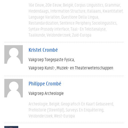
16e Eeuw
20e Eeuw
België
Corpus Linguistics
Grammar
Hedendaags
Information Structure
Italiaans
Kwantitatief
Language Variation
Questione Della Lingua
Restandardization
Sentence Periphery
Sociolinguistics
Syntax-Prosody Interface
Taal- En Tekstanalyse
Taalkunde
Veldonderzoek
Zuid-Europa
Kristel Crombé
Vakgroep Toegepaste Fysica
Vakgroep Kunst-, Muziek- en Theaterwetenschappen
Philippe Crombé
Vakgroep Archeologie
Archeologie
België
Geografisch En Kaart Gebaseerd
Prehistorie (steentijd)
Surveys En Enquêtering
Veldonderzoek
West-Europa