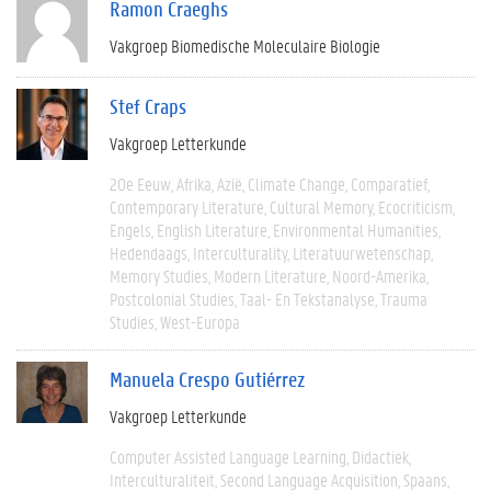
Ramon Craeghs
Vakgroep Biomedische Moleculaire Biologie
Stef Craps
Vakgroep Letterkunde
20e Eeuw
Afrika
Azië
Climate Change
Comparatief
Contemporary Literature
Cultural Memory
Ecocriticism
Engels
English Literature
Environmental Humanities
Hedendaags
Interculturality
Literatuurwetenschap
Memory Studies
Modern Literature
Noord-Amerika
Postcolonial Studies
Taal- En Tekstanalyse
Trauma
Studies
West-Europa
Manuela Crespo Gutiérrez
Vakgroep Letterkunde
Computer Assisted Language Learning
Didactiek
Interculturaliteit
Second Language Acquisition
Spaans