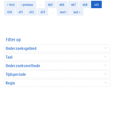
« first
‹ previous
…
465
466
467
468
469
470
471
472
473
…
next ›
last »
Filter op
Onderzoeksgebied
Taal
Onderzoeksmethode
Tijdsperiode
Regio