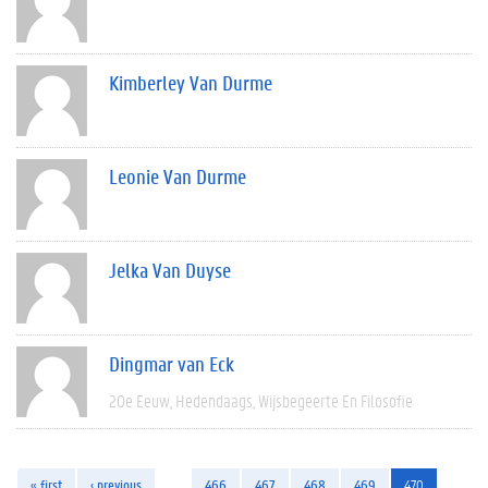
Kimberley Van Durme
Leonie Van Durme
Jelka Van Duyse
Dingmar van Eck
20e Eeuw
Hedendaags
Wijsbegeerte En Filosofie
« first
‹ previous
…
466
467
468
469
470