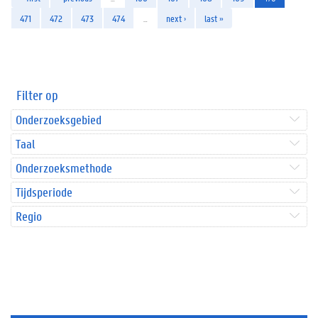
471
472
473
474
…
next ›
last »
Filter op
Onderzoeksgebied
Taal
Onderzoeksmethode
Tijdsperiode
Regio