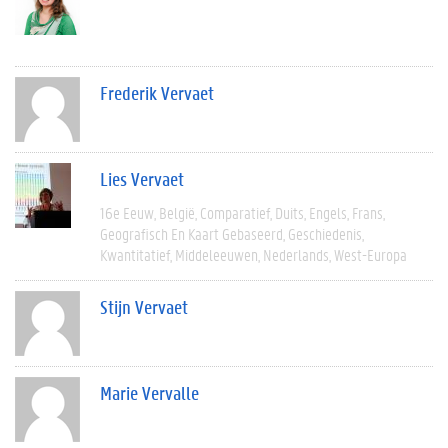
Frederik Vervaet
Lies Vervaet
16e Eeuw
België
Comparatief
Duits
Engels
Frans
Geografisch En Kaart Gebaseerd
Geschiedenis
Kwantitatief
Middeleeuwen
Nederlands
West-Europa
Stijn Vervaet
Marie Vervalle