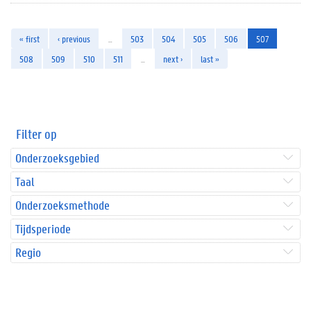
« first
‹ previous
…
503
504
505
506
507
508
509
510
511
…
next ›
last »
Filter op
Onderzoeksgebied
Taal
Onderzoeksmethode
Tijdsperiode
Regio