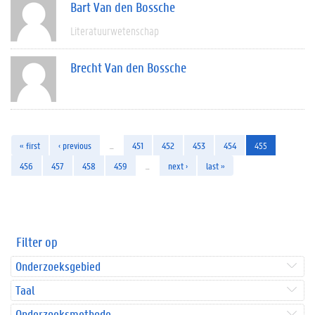
Bart Van den Bossche
Literatuurwetenschap
Brecht Van den Bossche
« first
‹ previous
…
451
452
453
454
455
456
457
458
459
…
next ›
last »
Filter op
Onderzoeksgebied
Taal
Onderzoeksmethode