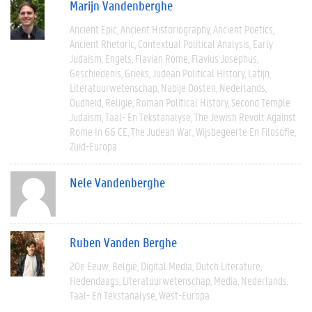
Marijn Vandenberghe
Ancient Epic
Ancient Historiography
Ancient Poetics
Ancient Rhetoric
Contextual Political Analysis
Early
Judaism
Engels
Flavian Rome
Flavius Josephus
Geschiedenis
Grieks
Judean Political History
Latijn
Literatuurwetenschap
Nabije Oosten
Nederlands
Oudheid
Religie
Roman Political History
Second Temple
Judaism
Taal- En Tekstanalyse
The Jewish Revolt Against
Rome In 66 CE
The Judean War
Wijsbegeerte En Filosofie
Zuid-Europa
Nele Vandenberghe
Ruben Vanden Berghe
20e Eeuw
België
Digital Media
Dutch Literature
Hedendaags
Literatuurwetenschap
Media
Nederlands
Taal- En Tekstanalyse
West-Europa