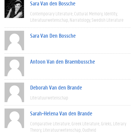
Sara Van den Bossche
Contemporary Literature
Cultural Memory
Identity
Literatuurwetenschap
Narratology
Swedish Literature
Sara Van Den Bossche
Antoon Van den Braembussche
Deborah Van den Brande
Literatuurwetenschap
Sarah-Helena Van den Brande
Comparative Literature
Greek Literature
Grieks
Literary
Theory
Literatuurwetenschap
Oudheid