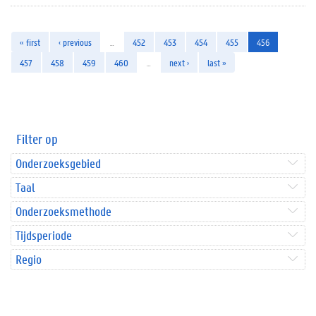
« first
‹ previous
…
452
453
454
455
456
457
458
459
460
…
next ›
last »
Filter op
Onderzoeksgebied
Taal
Onderzoeksmethode
Tijdsperiode
Regio