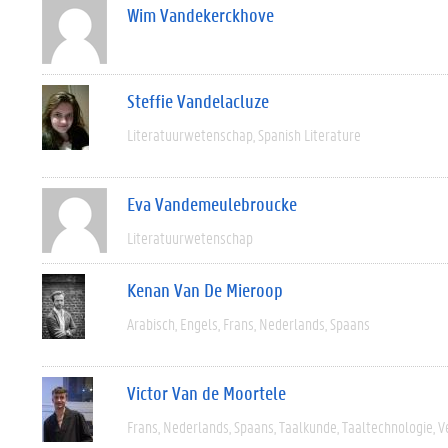
Wim Vandekerckhove
Steffie Vandelacluze
Literatuurwetenschap
Spanish Literature
Eva Vandemeulebroucke
Literatuurwetenschap
Kenan Van De Mieroop
Arabisch
Engels
Frans
Nederlands
Spaans
Victor Van de Moortele
Frans
Nederlands
Spaans
Taalkunde
Taaltechnologie
V