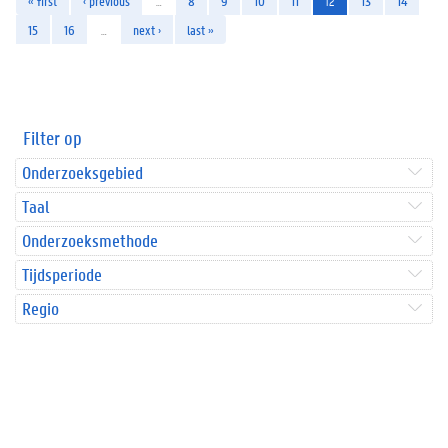
« first
‹ previous
…
8
9
10
11
12
13
14
15
16
…
next ›
last »
Filter op
Onderzoeksgebied
Taal
Onderzoeksmethode
Tijdsperiode
Regio