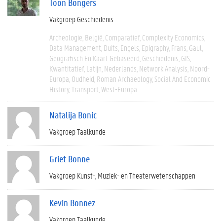
Toon Bongers
Vakgroep Geschiedenis
Archeologie
België
Comparatief
Complexity Economics
Data Management
Duits
Engels
Epigraphy
Frans
Gaul
Geografisch En Kaart Gebaseerd
Geschiedenis
GIS
Kwantitatief
Latijn
Nederlands
Network Analysis
Noord-
Europa
Oudheid
Roman Archaeology
Social And Economic
History
Transport
West-Europa
Natalija Bonic
Vakgroep Taalkunde
Griet Bonne
Vakgroep Kunst-, Muziek- en Theaterwetenschappen
Kevin Bonnez
Vakgroep Taalkunde