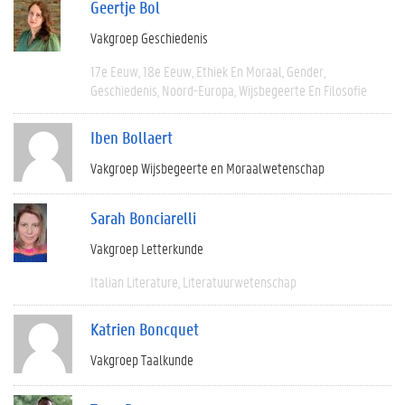
Geertje Bol
Vakgroep Geschiedenis
17e Eeuw
18e Eeuw
Ethiek En Moraal
Gender
Geschiedenis
Noord-Europa
Wijsbegeerte En Filosofie
Iben Bollaert
Vakgroep Wijsbegeerte en Moraalwetenschap
Sarah Bonciarelli
Vakgroep Letterkunde
Italian Literature
Literatuurwetenschap
Katrien Boncquet
Vakgroep Taalkunde